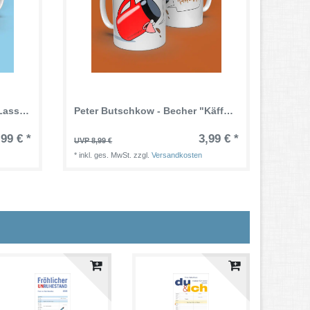
Peter Butschkow - Becher "Lass-dich-treiben-Tee"
Peter Butschkow - Becher "Käffchen?"
,99 € *
3,99 € *
UVP 8,99 €
*
inkl. ges. MwSt.
zzgl.
Versandkosten