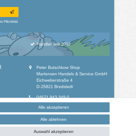
n Pflichtfeld.
Händler seit 2002
l
Peter Butschkow Shop
Martensen Handels & Service GmbH
Eichweberstraße 4
D-25821 Bredstedt
04671 943 349 0
04671 943 349 150
Alle akzeptieren
info@peter-butschkow.de
Alle ablehnen
Auswahl akzeptieren
hen Ihrer Eigentümer.