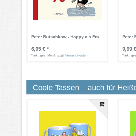
Peter Butschkow - Happy als Frau mit 70 (Deutsch) Gebundene Ausgabe - 48 Seiten
6,95 € *
9,99 €
*
inkl. ges. MwSt.
zzgl.
Versandkosten
*
inkl. g
Coole Tassen – auch für Heiß