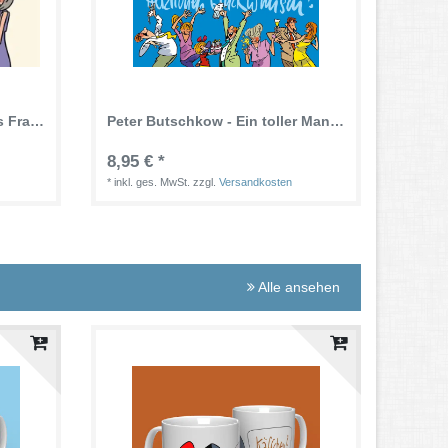
Peter Butschkow - Happy als Frau mit 60 (Deutsch) Gebundene Ausgabe - 48 Seiten
Peter Butschkow - Ein toller Mann wird 40 - Herzlichen Glückwunsch (Deutsch) Gebundene Ausgabe - 64 Seiten
8,95 € *
*
inkl. ges. MwSt.
zzgl.
Versandkosten
Alle ansehen