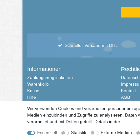
Schneller Versand mit DHL
Informationen
Rechtli
Zahlungsmöglichkeiten
Datensch
Warenkorb
Impress
Kasse
Kontakt
Hilfe
AGB
Versandkosten
Widerrufs
Wir verwenden Cookies und verarbeiten personenbezogene
Vertrag w
Medien einzubinden und Zugriffe zu analysieren. Daten w
verarbeitet und mit Dritten geteilt. Details in der
Daten­sch
© Copyright 2026 | Alle Rechte vorbehalten. Martensen Handels und Servi
Essenziell
Statistik
Externe Medien
Alle in den Webseiten erwähnten Geräte- und Zubehörbezeichnungen diene