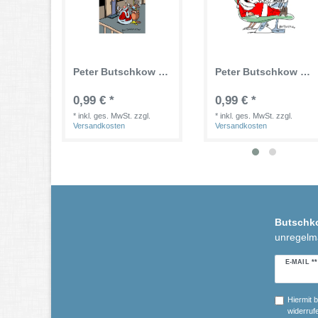
Peter Butschkow - Postkarte / Weihnachtskarte "Aktion Sorgentier"
Peter Butschkow - Postkarte / Weihnachtskarte "Weihnachtsmann beim Zahnarzt"
0,99 € *
0,99 € *
*
inkl. ges. MwSt.
zzgl.
*
inkl. ges. MwSt.
zzgl.
Versandkosten
Versandkosten
Butschk
unregelm
Newslette
E-MAIL **
Honig
Hiermit b
widerrufe