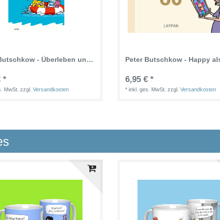
Peter Butschkow - Überleben unter Segeln - Hardcover Buch
 *
6,95 € *
es. MwSt.
zzgl.
Versandkosten
*
inkl. ges. MwSt.
zzgl.
Versandkosten
es