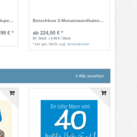
Der Mega Peter Butschkow Superplaner 2026 - Kalender 34x44 cm - Der extra große Planer für bis zu 8 Personen (8 Spalten) und Schulferien
Butschkow 3-Monatswandkalender Kalender - die Ideale Werbung für Ihre Firma - mit eigenem Eindruck
,99 € *
ab 224,50 € *
50
Stück
| 4,49 € / Stück
*
inkl. ges. MwSt.
zzgl.
Versandkosten
Alle ansehen