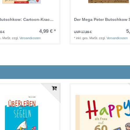
Peter Butschkow: Cartoon-Kracher Halbmonatskalender 2025
4,99 € *
5
0 €
UVP 17,99 €
es. MwSt.
zzgl.
Versandkosten
*
inkl. ges. MwSt.
zzgl.
Versandkosten