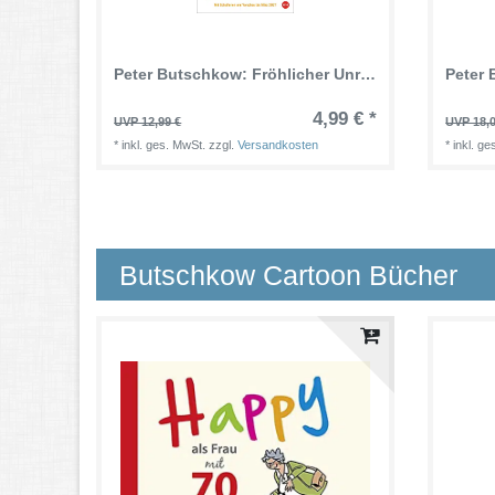
Peter Butschkow: Fröhlicher Unruhestand Planer 2026
4,99 € *
UVP 12,99 €
UVP 18,0
*
inkl. ges. MwSt.
zzgl.
Versandkosten
*
inkl. g
Butschkow Cartoon Bücher