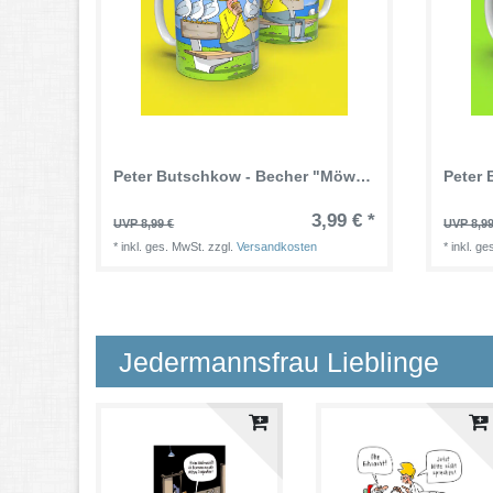
Peter Butschkow - Becher "Möwen auf der Bank"
3,99 € *
UVP 8,99 €
UVP 8,99
*
inkl. ges. MwSt.
zzgl.
Versandkosten
*
inkl. g
Jedermannsfrau Lieblinge