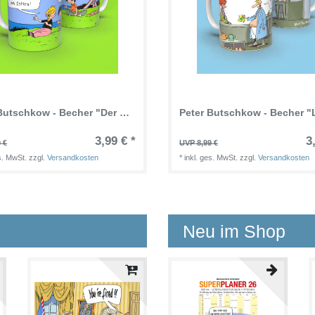
Peter Butschkow - Becher "Der Wind kommt aus Ostern!" - "Quatsch! Aus Western!"
3,99 € *
3
 €
UVP 8,99 €
es. MwSt.
zzgl.
Versandkosten
*
inkl. ges. MwSt.
zzgl.
Versandkosten
Neu im Shop