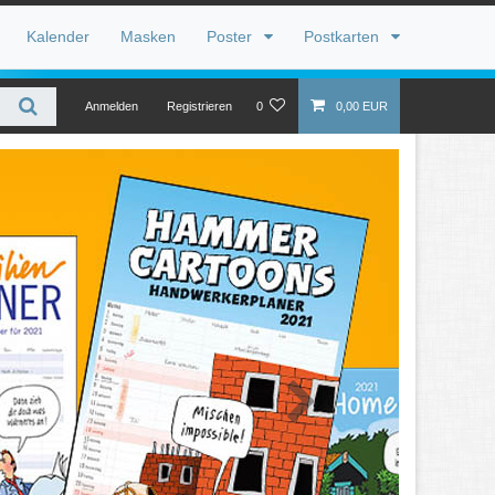
Kalender
Masken
Poster
Postkarten
Anmelden
Registrieren
0
0,00 EUR