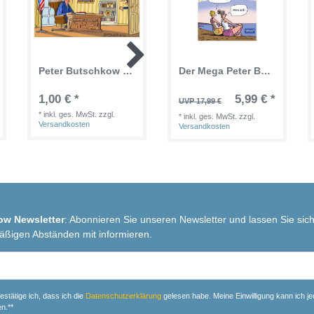
Peter Butschkow - Postkarte Donald Trump Satire "You´re fired !!"
Der Mega Peter Butschkow Superplaner 2026 - Kalender 34x44 cm - Der extra große Planer für bis zu 8 Personen (8 Spalten) und Schulferien
Peter Butschkow - Happy als Frau mit 70 (Deutsch) Gebundene Ausgabe - 48 Seiten
1,00 € *
6,95 € *
5,99 € *
UVP 17,99 €
*
inkl. ges. MwSt.
zzgl.
*
inkl. ges. MwSt.
zzgl.
*
inkl. ges. MwSt.
zzgl.
Versandkosten
Versandkosten
Versandkosten
ow Newsletter
: Abonnieren Sie unseren Newsletter und lassen Sie sich
äßigen Abständen mit informieren.
r
estätige ich, dass ich die
Daten­schutz­erklärung
gelesen habe. Meine Einwilligung kann ich je
n.**