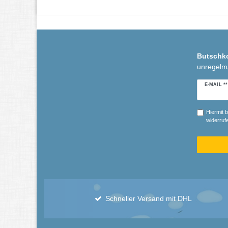
Butschk
unregelm
Newslette
E-MAIL **
Honig
Hiermit b
widerrufe
Schneller Versand mit DHL