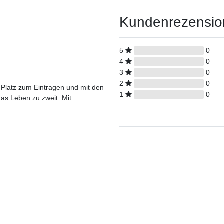
Kundenrezensi
5
0
4
0
3
0
2
0
 Platz zum Eintragen und mit den
1
0
s Leben zu zweit. Mit