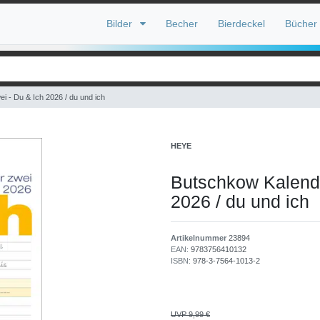
Bilder
Becher
Bierdeckel
Bücher
i - Du & Ich 2026 / du und ich
HEYE
Butschkow Kalender
2026 / du und ich
Artikelnummer
23894
EAN:
9783756410132
ISBN:
978-3-7564-1013-2
UVP 9,99 €