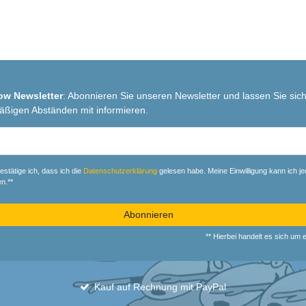
ow Newsletter
: Abonnieren Sie unseren Newsletter und lassen Sie sich
äßigen Abständen mit informieren.
r
estätige ich, dass ich die
Daten­schutz­erklärung
gelesen habe. Meine Einwilligung kann ich je
n.**
Abonnieren
** Hierbei handelt es sich um ei
Kauf auf Rechnung mit PayPal