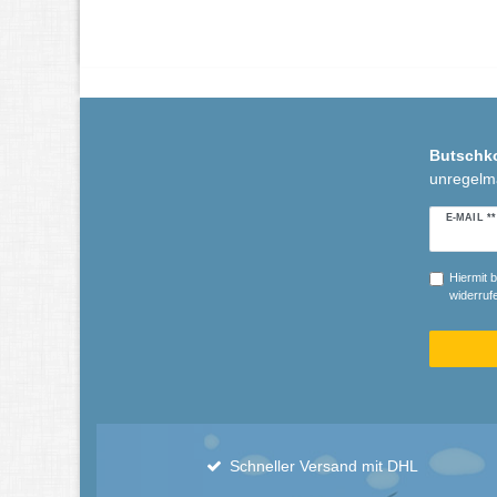
Butschk
unregelm
Newslette
E-MAIL **
Honig
Hiermit b
widerrufe
Schneller Versand mit DHL