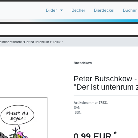
Bilder
Becher
Bierdeckel
Bücher
ihnachtskarte "Der ist untenrum zu dick!"
Butschkow
Peter Butschkow -
"Der ist untenrum 
Artikelnummer
17831
EAN:
ISBN:
*
0,99 EUR