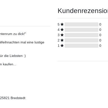
Kundenrezensi
5
0
4
0
ntenrum zu dick!"
3
0
2
0
Weihnachten mal eine lustige
1
0
r die Liebsten :)
m kaufen...
 25821 Bredstedt