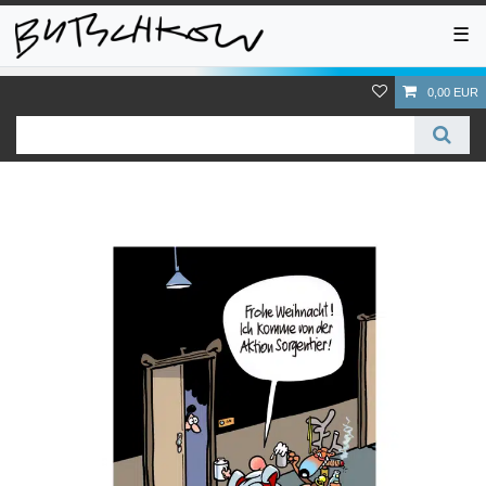
☰
0,00 EUR