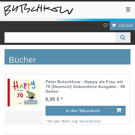
☰
0,00 EUR
Bücher
Peter Butschkow - Happy als Frau mit
70 (Deutsch) Gebundene Ausgabe - 48
Seiten
6,95 € *
In den Warenkorb
*
inkl. ges. MwSt.
zzgl.
Versandkosten