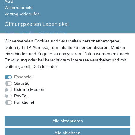
AGB
Widerrufsrecht
Vertrag widerrufen
Öffnungszeiten Ladenlokal
Montag - Freitag, 00:00 - 24:00
Samstag nach Absprache
Wir verwenden Cookies und verarbeiten personenbezogene
Sonntag geschlossen
Daten (z.B. IP-Adresse), um Inhalte zu personalisieren, Medien
einzubinden und Zugriffe zu analysieren. Daten werden erst nach
Peter Butschkow Shop
Einwilligung oder bei berechtigtem Interesse verarbeitet und mit
Martensen Handels & Service GmbH
Dritten geteilt. Details in der
Daten­schutz­erklärung
.
Eichweberstraße 4
D-25821 Bredstedt
Essenziell
Statistik
04671 943 349 0
Externe Medien
04671 943 349 150
PayPal
info@peter-butschkow.de
Funktional
Weitere Einstellungen
© Copyright 2026 | Alle Rechte vorbehalten. Martensen Handels und Service GmbH |
Alle Rechte vorbehalten.
Alle akzeptieren
Alle in den Webseiten erwähnten Geräte- und Zubehörbezeichnungen dienen lediglich
der Anwendungshilfe. Alle gennanten Markennamen sind eingetragene Warenzeichen
Alle ablehnen