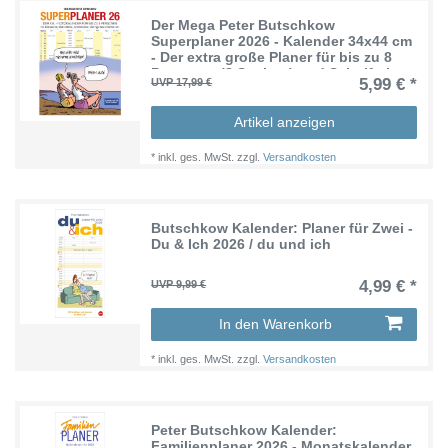
Der Mega Peter Butschkow
Superplaner 2026 - Kalender 34x44 cm
- Der extra große Planer für bis zu 8
Personen (8 Spalten) und Schulferien
5,99 € *
UVP 17,99 €
Artikel anzeigen
*
inkl. ges. MwSt.
zzgl.
Versandkosten
Butschkow Kalender: Planer für Zwei -
Du & Ich 2026 / du und ich
4,99 € *
UVP 9,99 €
In den Warenkorb
*
inkl. ges. MwSt.
zzgl.
Versandkosten
Peter Butschkow Kalender:
Familienplaner 2026 - Monatskalender