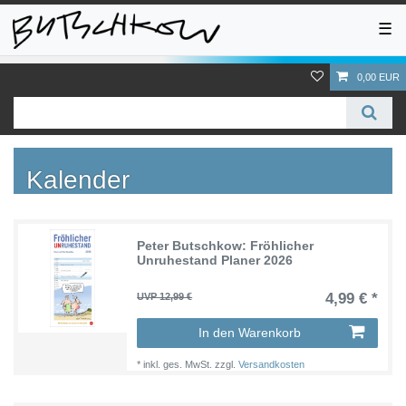
☰
0,00 EUR
Kalender
Peter Butschkow: Fröhlicher
Unruhestand Planer 2026
4,99 € *
UVP 12,99 €
In den Warenkorb
*
inkl. ges. MwSt.
zzgl.
Versandkosten