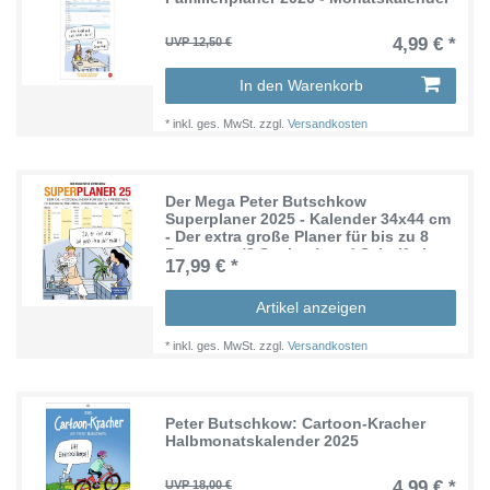
4,99 € *
UVP 12,50 €
In den Warenkorb
*
inkl. ges. MwSt.
zzgl.
Versandkosten
Der Mega Peter Butschkow
Superplaner 2025 - Kalender 34x44 cm
- Der extra große Planer für bis zu 8
Personen (8 Spalten) und Schulferien
17,99 € *
Artikel anzeigen
*
inkl. ges. MwSt.
zzgl.
Versandkosten
Peter Butschkow: Cartoon-Kracher
Halbmonatskalender 2025
4,99 € *
UVP 18,00 €