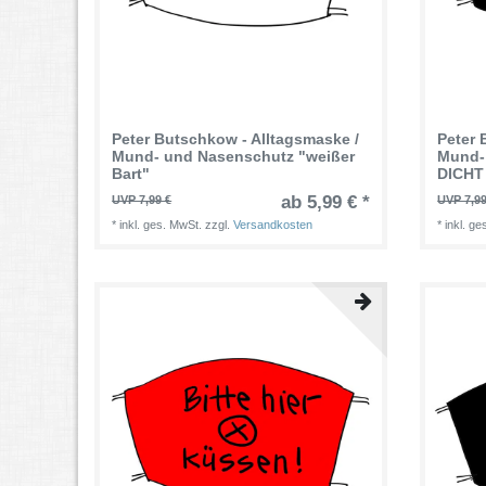
Peter Butschkow - Alltagsmaske /
Peter 
Mund- und Nasenschutz "weißer
Mund-
Bart"
DICHT
ab 5,99 € *
UVP 7,99 €
UVP 7,99
*
inkl. ges. MwSt.
zzgl.
Versandkosten
*
inkl. g