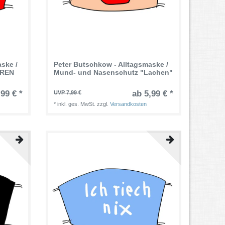
ske /
Peter Butschkow - Alltagsmaske /
IREN
Mund- und Nasenschutz "Lachen"
,99 € *
ab 5,99 € *
UVP 7,99 €
*
inkl. ges. MwSt.
zzgl.
Versandkosten