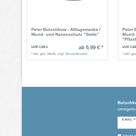
Peter Butschkow - Alltagsmaske /
Peter 
Mund- und Nasenschutz "Smile"
Mund-
"Pflas
ab 5,99 € *
UVP 7,99 €
UVP 7,99
*
inkl. ges. MwSt.
zzgl.
Versandkosten
*
inkl. g
Butschk
unregelm
Newslette
E-MAIL **
Honig
Hiermit b