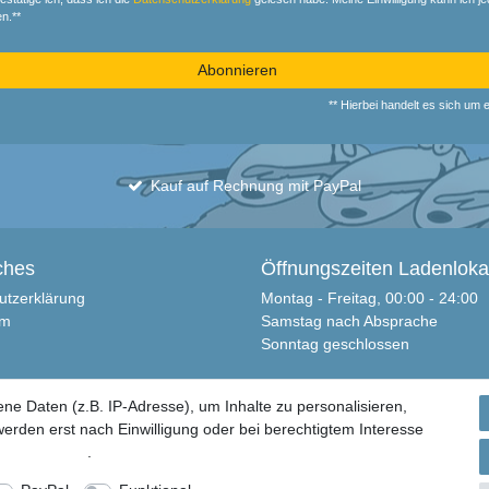
n.**
Abonnieren
** Hierbei handelt es sich um ei
Kauf auf Rechnung mit PayPal
ches
Öffnungszeiten Ladenloka
utzerklärung
Montag - Freitag, 00:00 - 24:00
um
Samstag nach Absprache
Sonntag geschlossen
recht
 Daten (z.B. IP-Adresse), um Inhalte zu personalisieren,
iderrufen
erden erst nach Einwilligung oder bei berechtigtem Interesse
utz­erklärung
.
ce GmbH | Alle Rechte vorbehalten.