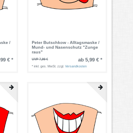
ske /
Peter Butschkow - Alltagsmaske /
Mund- und Nasenschutz "Zunge
raus"
,99 € *
ab 5,99 € *
UVP 7,99 €
*
inkl. ges. MwSt.
zzgl.
Versandkosten