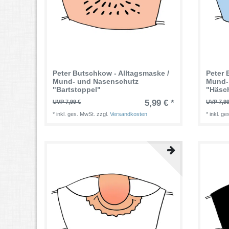
Peter Butschkow - Alltagsmaske /
Peter 
Mund- und Nasenschutz
Mund-
"Bartstoppel"
"Häsc
5,99 € *
UVP 7,99 €
UVP 7,99
*
inkl. ges. MwSt.
zzgl.
Versandkosten
*
inkl. g