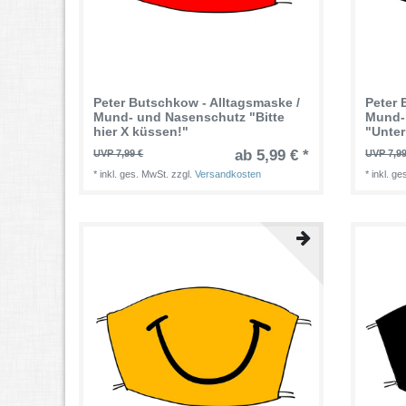
Peter Butschkow - Alltagsmaske /
Peter 
Mund- und Nasenschutz "Bitte
Mund-
hier X küssen!"
"Unte
ab 5,99 € *
UVP 7,99 €
UVP 7,99
*
inkl. ges. MwSt.
zzgl.
Versandkosten
*
inkl. g