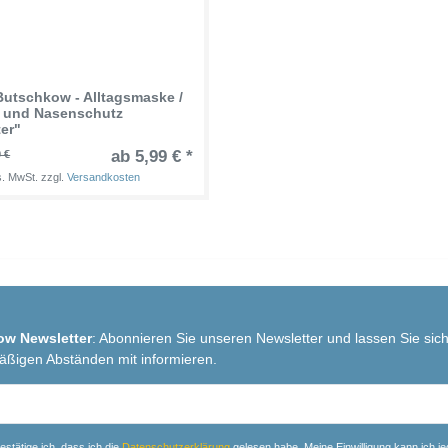
Butschkow - Alltagsmaske /
 und Nasenschutz
ter"
ab 5,99 € *
 €
es. MwSt.
zzgl.
Versandkosten
ow Newsletter
: Abonnieren Sie unseren Newsletter und lassen Sie sich
äßigen Abständen mit informieren.
r
estätige ich, dass ich die
Daten­schutz­erklärung
gelesen habe. Meine Einwilligung kann ich je