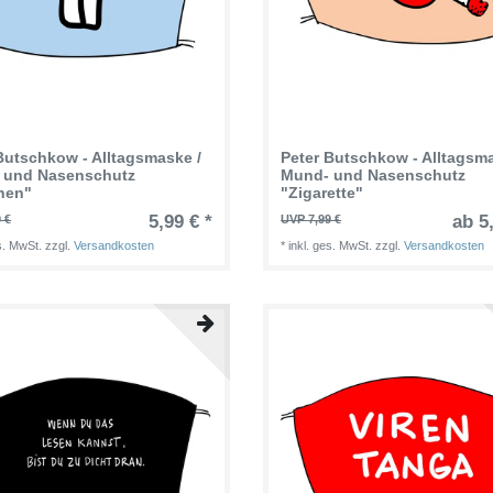
Butschkow - Alltagsmaske /
Peter Butschkow - Alltagsma
 und Nasenschutz
Mund- und Nasenschutz
hen"
"Zigarette"
5,99 € *
ab 5
 €
UVP 7,99 €
es. MwSt.
zzgl.
Versandkosten
*
inkl. ges. MwSt.
zzgl.
Versandkosten