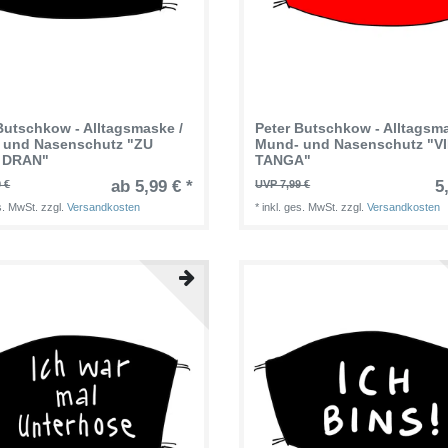
Butschkow - Alltagsmaske /
Peter Butschkow - Alltagsma
 und Nasenschutz "ZU
Mund- und Nasenschutz "V
 DRAN"
TANGA"
ab 5,99 € *
5
 €
UVP 7,99 €
es. MwSt.
zzgl.
Versandkosten
*
inkl. ges. MwSt.
zzgl.
Versandkosten