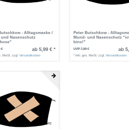
Butschkow - Alltagsmaske /
Peter Butschkow - Alltagsma
 und Nasenschutz
Mund- und Nasenschutz "ic
rhose"
bins!"
ab 5,99 € *
ab 5
 €
UVP 7,99 €
es. MwSt.
zzgl.
Versandkosten
*
inkl. ges. MwSt.
zzgl.
Versandkosten