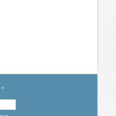
 in
derzeit