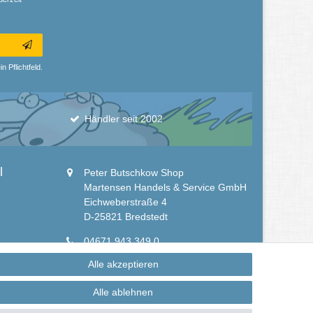
n Pflichtfeld.
Händler seit 2002
l
Peter Butschkow Shop
Martensen Handels & Service GmbH
Eichweberstraße 4
D-25821 Bredstedt
04671 943 349 0
04671 943 349 150
Alle akzeptieren
info@peter-butschkow.de
Alle ablehnen