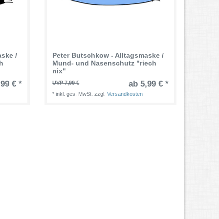
ske /
Peter Butschkow - Alltagsmaske /
h
Mund- und Nasenschutz "riech
nix"
,99 € *
ab 5,99 € *
UVP 7,99 €
*
inkl. ges. MwSt.
zzgl.
Versandkosten