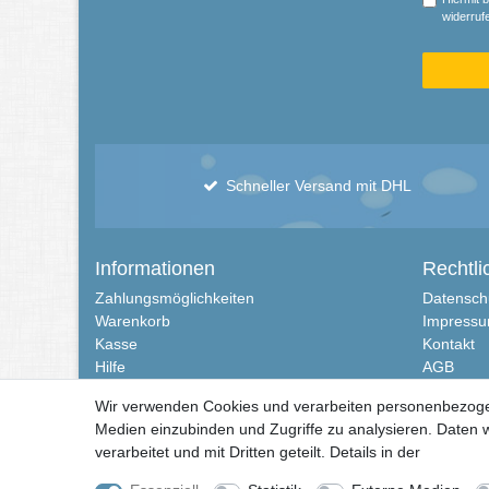
widerrufe
Schneller Versand mit DHL
Informationen
Rechtli
Zahlungsmöglichkeiten
Datensch
Warenkorb
Impress
Kasse
Kontakt
Hilfe
AGB
Versandkosten
Widerrufs
Wir verwenden Cookies und verarbeiten personenbezogene
Vertrag w
Medien einzubinden und Zugriffe zu analysieren. Daten w
verarbeitet und mit Dritten geteilt. Details in der
Daten­sch
© Copyright 2026 | Alle Rechte vorbehalten. Martensen Handels und Servi