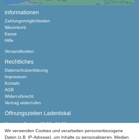
Informationen
Zahlungsmöglichkeiten
Warenkorb
Kasse
Hilfe
Versandkosten
Rechtliches
Datenschutzerklärung
Impressum
Kontakt
AGB
Widerrufsrecht
Vertrag widerrufen
Öffnungszeiten Ladenlokal
Montag - Freitag, 00:00 - 24:00
Samstag nach Absprache
Wir verwenden Cookies und verarbeiten personenbezogene
Sonntag geschlossen
Daten (z.B. IP-Adresse), um Inhalte zu personalisieren, Medien