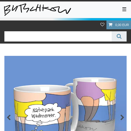
☰
0,00 EUR