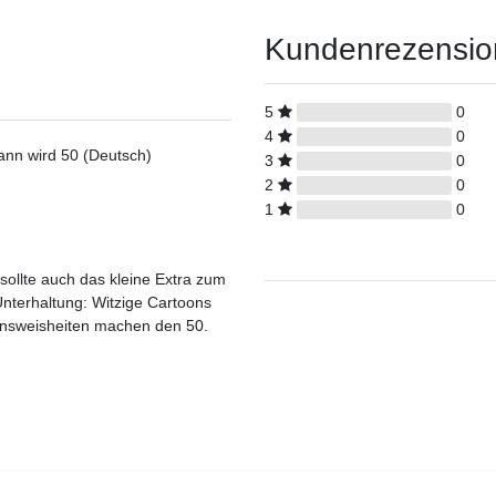
Kundenrezensi
5
0
4
0
ann wird 50 (Deutsch)
3
0
2
0
1
0
sollte auch das kleine Extra zum
nterhaltung: Witzige Cartoons
bensweisheiten machen den 50.