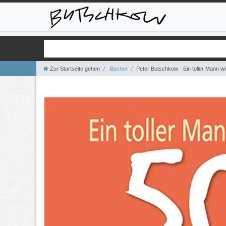
Zur Startseite gehen
Bücher
Peter Butschkow - Ein toller Mann 