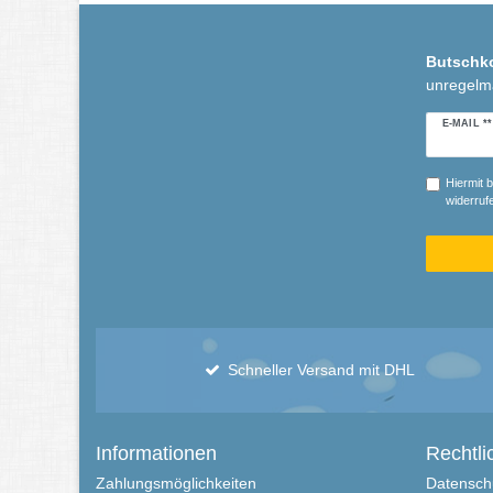
Butschk
unregelm
Newslette
E-MAIL **
Honig
Hiermit b
widerrufe
Schneller Versand mit DHL
Informationen
Rechtli
Zahlungsmöglichkeiten
Datensch