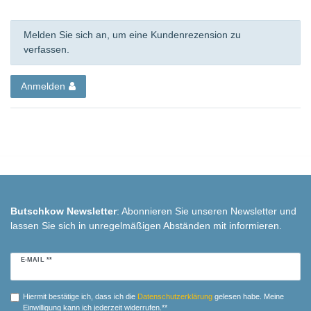
Melden Sie sich an, um eine Kundenrezension zu
verfassen.
Anmelden
Butschkow Newsletter
: Abonnieren Sie unseren Newsletter und
lassen Sie sich in unregelmäßigen Abständen mit informieren.
Newsletter
E-MAIL **
Honig
Hiermit bestätige ich, dass ich die
Daten­schutz­erklärung
gelesen habe. Meine
Einwilligung kann ich jederzeit widerrufen.**