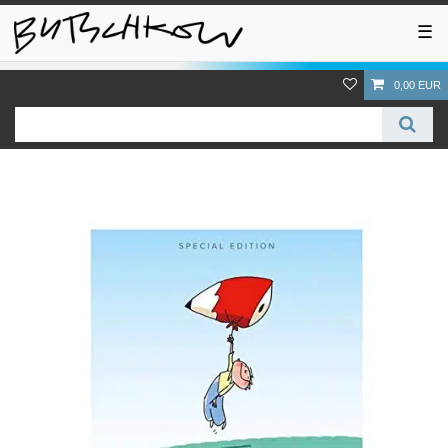
☰
0,00 EUR