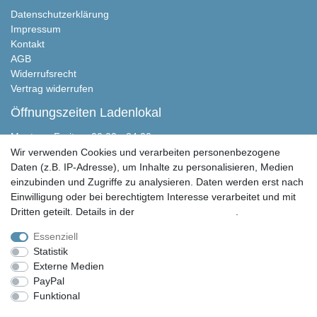
Datenschutzerklärung
Impressum
Kontakt
AGB
Widerrufsrecht
Vertrag widerrufen
Öffnungszeiten Ladenlokal
Montag - Freitag, 00:00 - 24:00
Samstag nach Absprache
Wir verwenden Cookies und verarbeiten personenbezogene
Sonntag geschlossen
Daten (z.B. IP-Adresse), um Inhalte zu personalisieren, Medien
einzubinden und Zugriffe zu analysieren. Daten werden erst nach
Peter Butschkow Shop
Einwilligung oder bei berechtigtem Interesse verarbeitet und mit
Martensen Handels & Service GmbH
Dritten geteilt. Details in der
Daten­schutz­erklärung
.
Eichweberstraße 4
D-25821 Bredstedt
Essenziell
Statistik
04671 943 349 0
Externe Medien
04671 943 349 150
PayPal
info@peter-butschkow.de
Funktional
Weitere Einstellungen
© Copyright 2026 | Alle Rechte vorbehalten. Martensen Handels und Service GmbH |