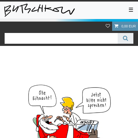
☰
0,00 EUR