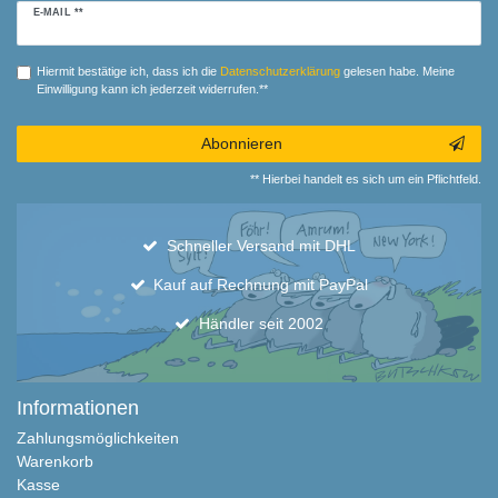
Newsletter
E-MAIL **
Honig
Hiermit bestätige ich, dass ich die
Daten­schutz­erklärung
gelesen habe. Meine
Einwilligung kann ich jederzeit widerrufen.**
Abonnieren
** Hierbei handelt es sich um ein Pflichtfeld.
Schneller Versand mit DHL
Kauf auf Rechnung mit PayPal
Händler seit 2002
Informationen
Zahlungsmöglichkeiten
Warenkorb
Kasse