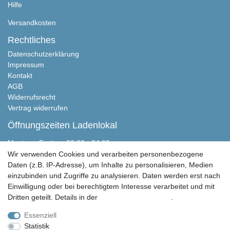
Hilfe
Versandkosten
Rechtliches
Datenschutzerklärung
Impressum
Kontakt
AGB
Widerrufsrecht
Vertrag widerrufen
Öffnungszeiten Ladenlokal
Montag - Freitag, 00:00 - 24:00
Samstag nach Absprache
Wir verwenden Cookies und verarbeiten personenbezogene
Sonntag geschlossen
Daten (z.B. IP-Adresse), um Inhalte zu personalisieren, Medien
einzubinden und Zugriffe zu analysieren. Daten werden erst nach
Peter Butschkow Shop
Einwilligung oder bei berechtigtem Interesse verarbeitet und mit
Martensen Handels & Service GmbH
Dritten geteilt. Details in der
Daten­schutz­erklärung
.
Eichweberstraße 4
D-25821 Bredstedt
Essenziell
Statistik