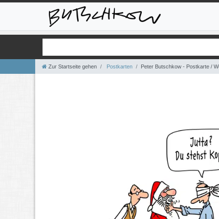
Zur Startseite gehen
Postkarten
Peter Butschkow - Postkarte / W