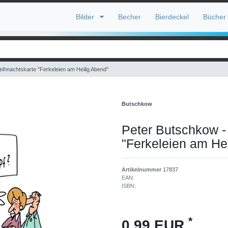
Bilder
Becher
Bierdeckel
Bücher
eihnachtskarte "Ferkeleien am Heilig Abend"
Butschkow
Peter Butschkow -
"Ferkeleien am He
Artikelnummer
17837
EAN:
ISBN:
*
0,99 EUR