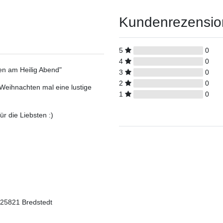
Kundenrezensi
5
0
4
0
en am Heilig Abend"
3
0
2
0
Weihnachten mal eine lustige
1
0
r die Liebsten :)
 25821 Bredstedt