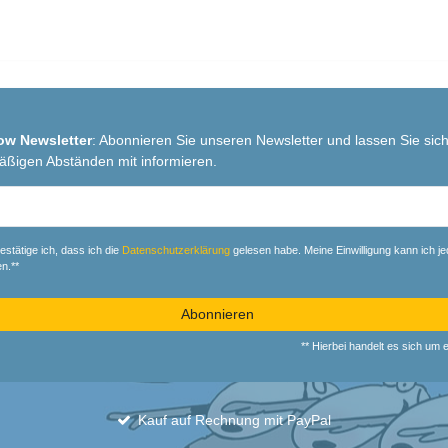
ow Newsletter
: Abonnieren Sie unseren Newsletter und lassen Sie sich
äßigen Abständen mit informieren.
r
estätige ich, dass ich die
Daten­schutz­erklärung
gelesen habe. Meine Einwilligung kann ich je
n.**
Abonnieren
** Hierbei handelt es sich um ei
Kauf auf Rechnung mit PayPal