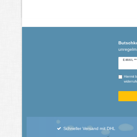
Butschk
unregelm
Newslette
E-MAIL **
Honig
Hiermit b
widerrufe
Schneller Versand mit DHL