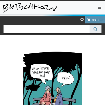
☰
0,00 EUR