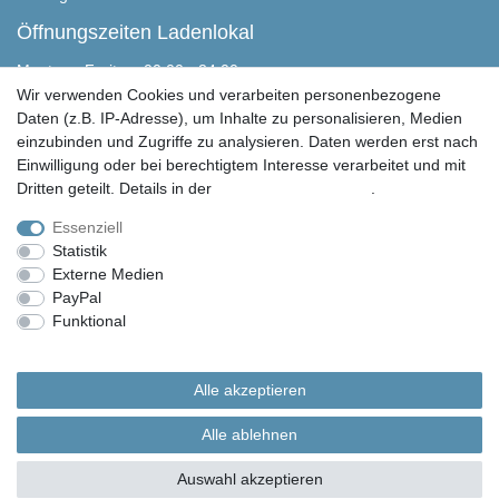
Öffnungszeiten Ladenlokal
Montag - Freitag, 00:00 - 24:00
Samstag nach Absprache
Wir verwenden Cookies und verarbeiten personenbezogene
Sonntag geschlossen
Daten (z.B. IP-Adresse), um Inhalte zu personalisieren, Medien
einzubinden und Zugriffe zu analysieren. Daten werden erst nach
Peter Butschkow Shop
Einwilligung oder bei berechtigtem Interesse verarbeitet und mit
Martensen Handels & Service GmbH
Dritten geteilt. Details in der
Daten­schutz­erklärung
.
Eichweberstraße 4
D-25821 Bredstedt
Essenziell
Statistik
04671 943 349 0
Externe Medien
04671 943 349 150
PayPal
info@peter-butschkow.de
Funktional
Weitere Einstellungen
© Copyright 2026 | Alle Rechte vorbehalten. Martensen Handels und Service GmbH |
Alle Rechte vorbehalten.
Alle akzeptieren
Alle in den Webseiten erwähnten Geräte- und Zubehörbezeichnungen dienen lediglich
der Anwendungshilfe. Alle gennanten Markennamen sind eingetragene Warenzeichen
Alle ablehnen
Ihrer Eigentümer.
Auswahl akzeptieren