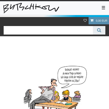
☰
0,00 EUR