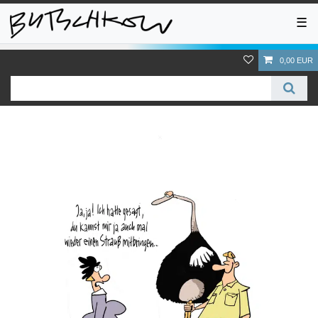
☰
0,00 EUR