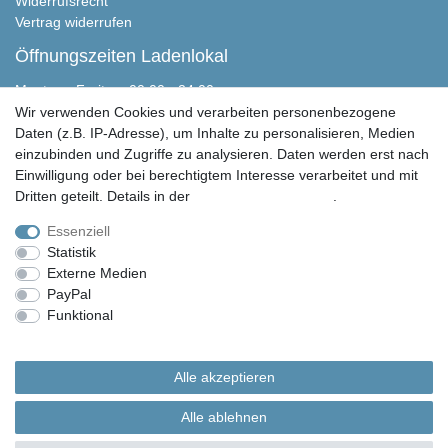
Widerrufsrecht
Vertrag widerrufen
Öffnungszeiten Ladenlokal
Montag - Freitag, 00:00 - 24:00
Samstag nach Absprache
Wir verwenden Cookies und verarbeiten personenbezogene
Sonntag geschlossen
Daten (z.B. IP-Adresse), um Inhalte zu personalisieren, Medien
einzubinden und Zugriffe zu analysieren. Daten werden erst nach
Peter Butschkow Shop
Einwilligung oder bei berechtigtem Interesse verarbeitet und mit
Martensen Handels & Service GmbH
Dritten geteilt. Details in der
Daten­schutz­erklärung
.
Eichweberstraße 4
D-25821 Bredstedt
Essenziell
Statistik
04671 943 349 0
Externe Medien
04671 943 349 150
PayPal
info@peter-butschkow.de
Funktional
Weitere Einstellungen
© Copyright 2026 | Alle Rechte vorbehalten. Martensen Handels und Service GmbH |
Alle Rechte vorbehalten.
Alle akzeptieren
Alle in den Webseiten erwähnten Geräte- und Zubehörbezeichnungen dienen lediglich
der Anwendungshilfe. Alle gennanten Markennamen sind eingetragene Warenzeichen
Alle ablehnen
Ihrer Eigentümer.