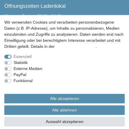
Öffnungszeiten Ladenlokal
Montag - Freitag, 00:00 - 24:00
Samstag nach Absprache
Wir verwenden Cookies und verarbeiten personenbezogene
Sonntag geschlossen
Daten (z.B. IP-Adresse), um Inhalte zu personalisieren, Medien
einzubinden und Zugriffe zu analysieren. Daten werden erst nach
Peter Butschkow Shop
Einwilligung oder bei berechtigtem Interesse verarbeitet und mit
Martensen Handels & Service GmbH
Dritten geteilt. Details in der
Daten­schutz­erklärung
.
Eichweberstraße 4
D-25821 Bredstedt
Essenziell
Statistik
04671 943 349 0
Externe Medien
04671 943 349 150
PayPal
info@peter-butschkow.de
Funktional
Weitere Einstellungen
© Copyright 2026 | Alle Rechte vorbehalten. Martensen Handels und Service GmbH |
Alle Rechte vorbehalten.
Alle akzeptieren
Alle in den Webseiten erwähnten Geräte- und Zubehörbezeichnungen dienen lediglich
der Anwendungshilfe. Alle gennanten Markennamen sind eingetragene Warenzeichen
Alle ablehnen
Ihrer Eigentümer.
Auswahl akzeptieren