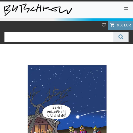
☰
0,00 EUR