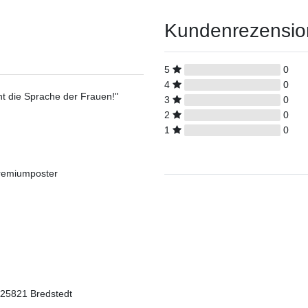
Kundenrezensi
5
0
4
0
ht die Sprache der Frauen!"
3
0
2
0
1
0
Premiumposter
 25821 Bredstedt