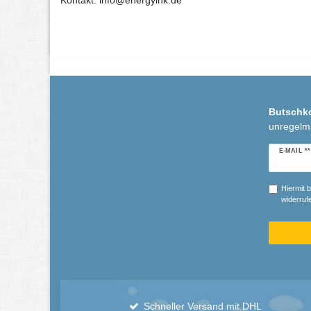
Kontakt: info@energyink.de
Butschk
unregelm
Newslette
E-MAIL **
Honig
Hiermit b
widerrufe
Schneller Versand mit DHL