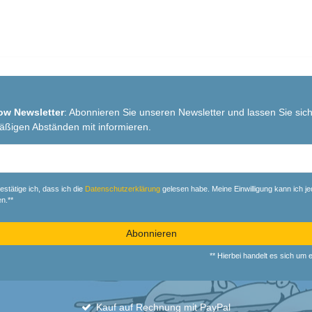
ow Newsletter
: Abonnieren Sie unseren Newsletter und lassen Sie sich
äßigen Abständen mit informieren.
r
estätige ich, dass ich die
Daten­schutz­erklärung
gelesen habe. Meine Einwilligung kann ich je
n.**
Abonnieren
** Hierbei handelt es sich um ei
Kauf auf Rechnung mit PayPal