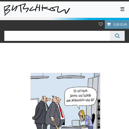
☰
0,00 EUR