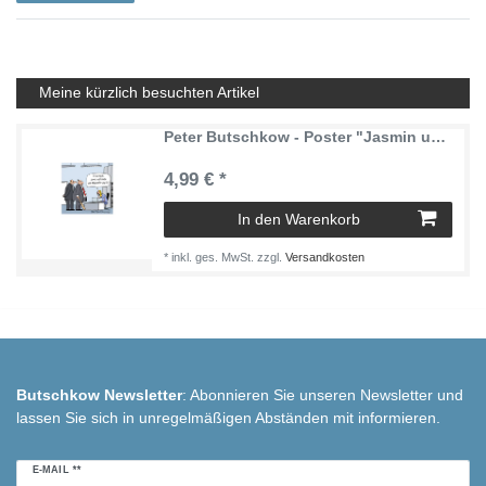
Meine kürzlich besuchten Artikel
Peter Butschkow - Poster "Jasmin und Isabelle vom Inkassobüro" 420x594 mm
4,99 € *
In den Warenkorb
*
inkl. ges. MwSt.
zzgl.
Versandkosten
Butschkow Newsletter
: Abonnieren Sie unseren Newsletter und
lassen Sie sich in unregelmäßigen Abständen mit informieren.
Newsletter
E-MAIL **