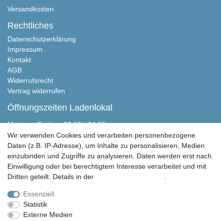
Versandkosten
Rechtliches
Datenschutzerklärung
Impressum
Kontakt
AGB
Widerrufsrecht
Vertrag widerrufen
Öffnungszeiten Ladenlokal
Montag - Freitag, 00:00 - 24:00
Samstag nach Absprache
Wir verwenden Cookies und verarbeiten personenbezogene
Sonntag geschlossen
Daten (z.B. IP-Adresse), um Inhalte zu personalisieren, Medien
einzubinden und Zugriffe zu analysieren. Daten werden erst nach
Peter Butschkow Shop
Einwilligung oder bei berechtigtem Interesse verarbeitet und mit
Martensen Handels & Service GmbH
Dritten geteilt. Details in der
Daten­schutz­erklärung
.
Eichweberstraße 4
D-25821 Bredstedt
Essenziell
Statistik
04671 943 349 0
Externe Medien