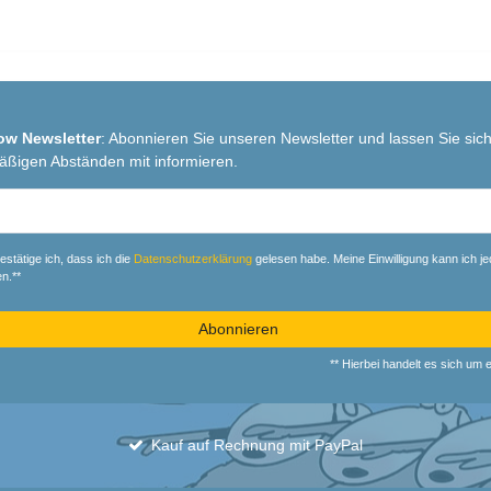
ow Newsletter
: Abonnieren Sie unseren Newsletter und lassen Sie sich
äßigen Abständen mit informieren.
r
estätige ich, dass ich die
Daten­schutz­erklärung
gelesen habe. Meine Einwilligung kann ich je
n.**
Abonnieren
** Hierbei handelt es sich um ei
Kauf auf Rechnung mit PayPal