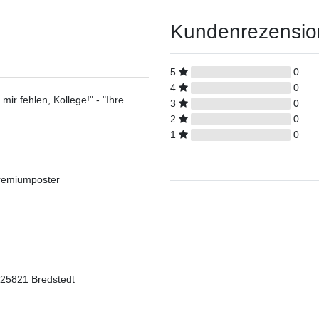
Kundenrezensi
5
0
4
0
ir fehlen, Kollege!" - "Ihre
3
0
2
0
1
0
Premiumposter
 25821 Bredstedt