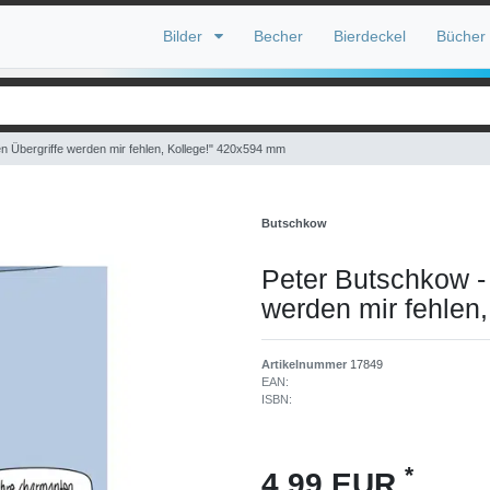
Bilder
Becher
Bierdeckel
Bücher
en Übergriffe werden mir fehlen, Kollege!" 420x594 mm
Butschkow
Peter Butschkow - 
werden mir fehlen
Artikelnummer
17849
EAN:
ISBN:
*
4,99 EUR