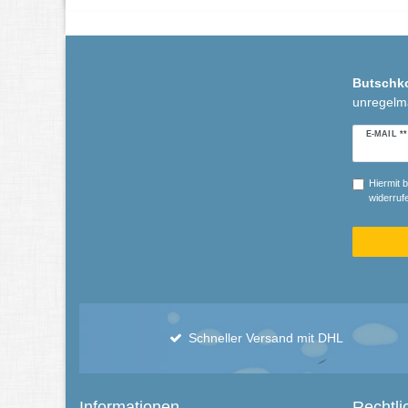
Butschk
unregelm
Newslette
E-MAIL **
Honig
Hiermit b
widerrufe
Schneller Versand mit DHL
Informationen
Rechtli