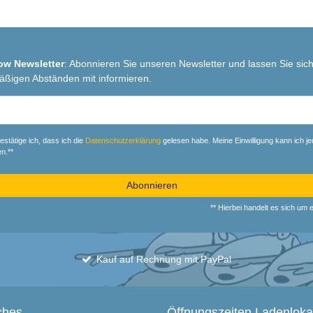
ow Newsletter
: Abonnieren Sie unseren Newsletter und lassen Sie sich
äßigen Abständen mit informieren.
r
estätige ich, dass ich die
Daten­schutz­erklärung
gelesen habe. Meine Einwilligung kann ich je
n.**
Abonnieren
** Hierbei handelt es sich um ei
Kauf auf Rechnung mit PayPal
ches
Öffnungszeiten Ladenloka