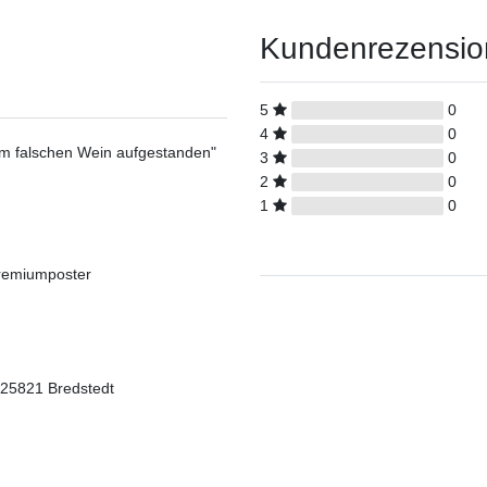
Kundenrezensi
5
0
4
0
dem falschen Wein aufgestanden"
3
0
2
0
1
0
Premiumposter
 25821 Bredstedt