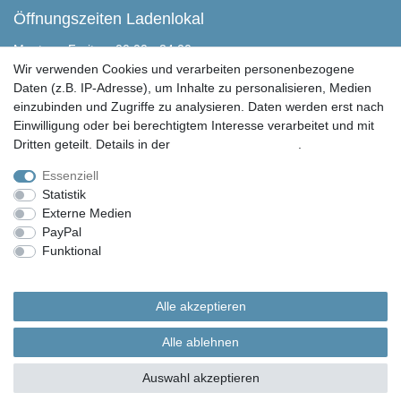
Öffnungszeiten Ladenlokal
Montag - Freitag, 00:00 - 24:00
Samstag nach Absprache
Wir verwenden Cookies und verarbeiten personenbezogene
Sonntag geschlossen
Daten (z.B. IP-Adresse), um Inhalte zu personalisieren, Medien
einzubinden und Zugriffe zu analysieren. Daten werden erst nach
Peter Butschkow Shop
Einwilligung oder bei berechtigtem Interesse verarbeitet und mit
Martensen Handels & Service GmbH
Dritten geteilt. Details in der
Daten­schutz­erklärung
.
Eichweberstraße 4
D-25821 Bredstedt
Essenziell
Statistik
04671 943 349 0
Externe Medien
04671 943 349 150
PayPal
info@peter-butschkow.de
Funktional
Weitere Einstellungen
© Copyright 2026 | Alle Rechte vorbehalten. Martensen Handels und Service GmbH |
Alle Rechte vorbehalten.
Alle akzeptieren
Alle in den Webseiten erwähnten Geräte- und Zubehörbezeichnungen dienen lediglich
der Anwendungshilfe. Alle gennanten Markennamen sind eingetragene Warenzeichen
Alle ablehnen
Ihrer Eigentümer.
Auswahl akzeptieren