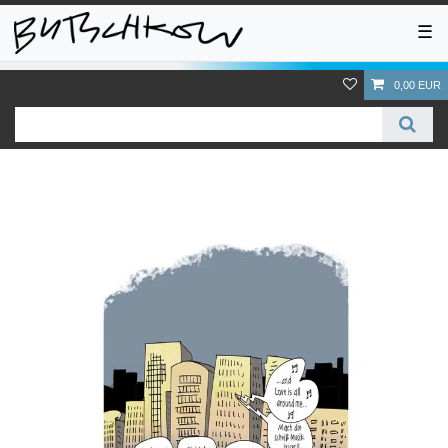
☰
0,00 EUR