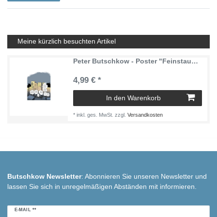
Meine kürzlich besuchten Artikel
Peter Butschkow - Poster "Feinstaub City" 420x594 mm oder ... and Love is all around me...
4,99 € *
In den Warenkorb
*
inkl. ges. MwSt.
zzgl.
Versandkosten
Butschkow Newsletter
: Abonnieren Sie unseren Newsletter und
lassen Sie sich in unregelmäßigen Abständen mit informieren.
Newsletter
E-MAIL **