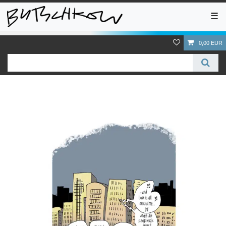
☰
0,00 EUR