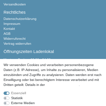
Versandkosten
Rechtliches
Datenschutzerklärung
Impressum
Kontakt
AGB
Widerrufsrecht
Vertrag widerrufen
Öffnungszeiten Ladenlokal
Montag - Freitag, 00:00 - 24:00
Samstag nach Absprache
Wir verwenden Cookies und verarbeiten personenbezogene
Sonntag geschlossen
Daten (z.B. IP-Adresse), um Inhalte zu personalisieren, Medien
einzubinden und Zugriffe zu analysieren. Daten werden erst nach
Peter Butschkow Shop
Einwilligung oder bei berechtigtem Interesse verarbeitet und mit
Martensen Handels & Service GmbH
Dritten geteilt. Details in der
Daten­schutz­erklärung
.
Eichweberstraße 4
D-25821 Bredstedt
Essenziell
Statistik
04671 943 349 0
Externe Medien