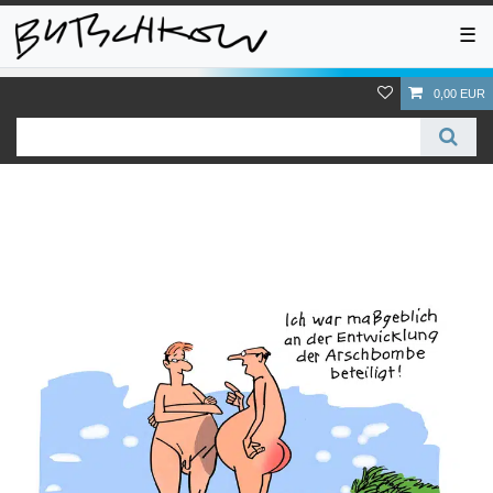
☰
0,00 EUR