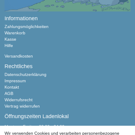
Informationen
Zahlungsmöglichkeiten
Warenkorb
Kasse
Hilfe
Versandkosten
Rechtliches
Datenschutzerklärung
Impressum
Kontakt
AGB
Widerrufsrecht
Vertrag widerrufen
Öffnungszeiten Ladenlokal
Montag - Freitag, 00:00 - 24:00
Samstag nach Absprache
Wir verwenden Cookies und verarbeiten personenbezogene