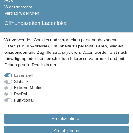
AGB
Widerrufsrecht
Vertrag widerrufen
Öffnungszeiten Ladenlokal
Montag - Freitag, 00:00 - 24:00
Samstag nach Absprache
Wir verwenden Cookies und verarbeiten personenbezogene
Sonntag geschlossen
Daten (z.B. IP-Adresse), um Inhalte zu personalisieren, Medien
einzubinden und Zugriffe zu analysieren. Daten werden erst nach
Peter Butschkow Shop
Einwilligung oder bei berechtigtem Interesse verarbeitet und mit
Martensen Handels & Service GmbH
Dritten geteilt. Details in der
Daten­schutz­erklärung
.
Eichweberstraße 4
D-25821 Bredstedt
Essenziell
Statistik
04671 943 349 0
Externe Medien
04671 943 349 150
PayPal
info@peter-butschkow.de
Funktional
Weitere Einstellungen
© Copyright 2026 | Alle Rechte vorbehalten. Martensen Handels und Service GmbH |
Alle Rechte vorbehalten.
Alle akzeptieren
Alle in den Webseiten erwähnten Geräte- und Zubehörbezeichnungen dienen lediglich
der Anwendungshilfe. Alle gennanten Markennamen sind eingetragene Warenzeichen
Alle ablehnen