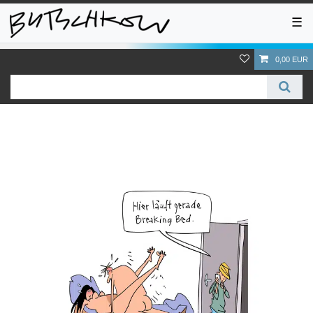
☰
0,00 EUR