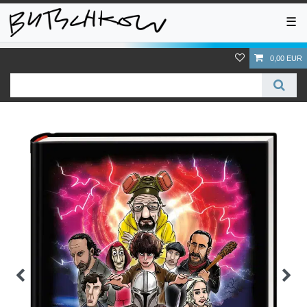
☰
0,00 EUR