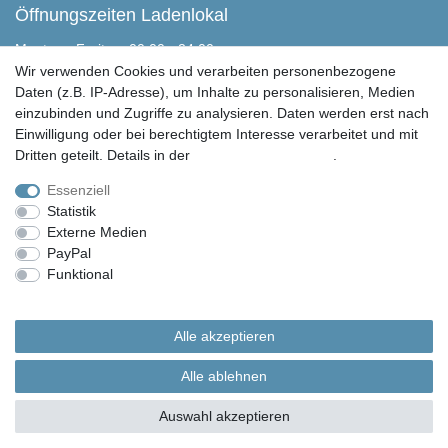
Öffnungszeiten Ladenlokal
Montag - Freitag, 00:00 - 24:00
Samstag nach Absprache
Wir verwenden Cookies und verarbeiten personenbezogene
Sonntag geschlossen
Daten (z.B. IP-Adresse), um Inhalte zu personalisieren, Medien
einzubinden und Zugriffe zu analysieren. Daten werden erst nach
Peter Butschkow Shop
Einwilligung oder bei berechtigtem Interesse verarbeitet und mit
Martensen Handels & Service GmbH
Dritten geteilt. Details in der
Daten­schutz­erklärung
.
Eichweberstraße 4
D-25821 Bredstedt
Essenziell
Statistik
04671 943 349 0
Externe Medien
04671 943 349 150
PayPal
info@peter-butschkow.de
Funktional
Weitere Einstellungen
© Copyright 2026 | Alle Rechte vorbehalten. Martensen Handels und Service GmbH |
Alle Rechte vorbehalten.
Alle akzeptieren
Alle in den Webseiten erwähnten Geräte- und Zubehörbezeichnungen dienen lediglich
der Anwendungshilfe. Alle gennanten Markennamen sind eingetragene Warenzeichen
Alle ablehnen
Ihrer Eigentümer.
Auswahl akzeptieren