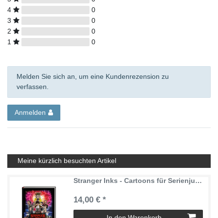
4
0
3
0
2
0
1
0
Melden Sie sich an, um eine Kundenrezension zu
verfassen.
Anmelden
Meine kürzlich besuchten Artikel
Stranger Inks - Cartoons für Serienjunkies (Hardcover) - 128 Seiten
14,00 € *
In den Warenkorb