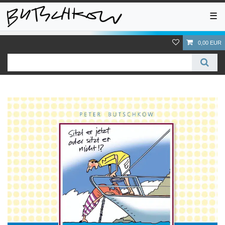
☰
0,00 EUR