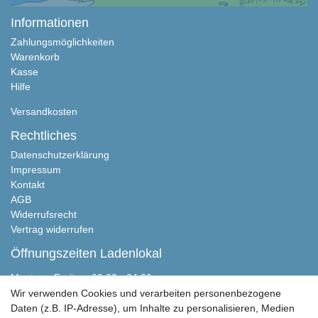
Informationen
Zahlungsmöglichkeiten
Warenkorb
Kasse
Hilfe
Versandkosten
Rechtliches
Datenschutzerklärung
Impressum
Kontakt
AGB
Widerrufsrecht
Vertrag widerrufen
Öffnungszeiten Ladenlokal
Montag - Freitag, 00:00 - 24:00
Samstag nach Absprache
Wir verwenden Cookies und verarbeiten personenbezogene
Sonntag geschlossen
Daten (z.B. IP-Adresse), um Inhalte zu personalisieren, Medien