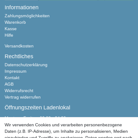
Informationen
Zahlungsmöglichkeiten
Warenkorb
Kasse
Hilfe
Versandkosten
Rechtliches
Datenschutzerklärung
Impressum
Kontakt
AGB
Widerrufsrecht
Vertrag widerrufen
Öffnungszeiten Ladenlokal
Montag - Freitag, 00:00 - 24:00
Samstag nach Absprache
Wir verwenden Cookies und verarbeiten personenbezogene
Sonntag geschlossen
Daten (z.B. IP-Adresse), um Inhalte zu personalisieren, Medien
einzubinden und Zugriffe zu analysieren. Daten werden erst nach