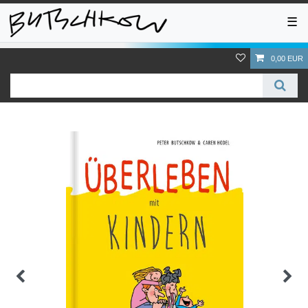
☰
0,00 EUR