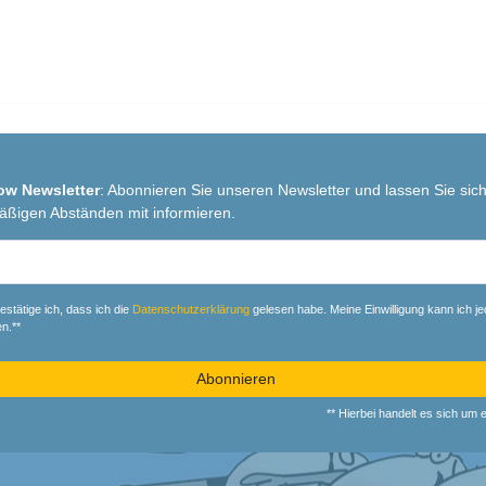
ow Newsletter
: Abonnieren Sie unseren Newsletter und lassen Sie sich
äßigen Abständen mit informieren.
r
estätige ich, dass ich die
Daten­schutz­erklärung
gelesen habe. Meine Einwilligung kann ich je
n.**
Abonnieren
** Hierbei handelt es sich um ei