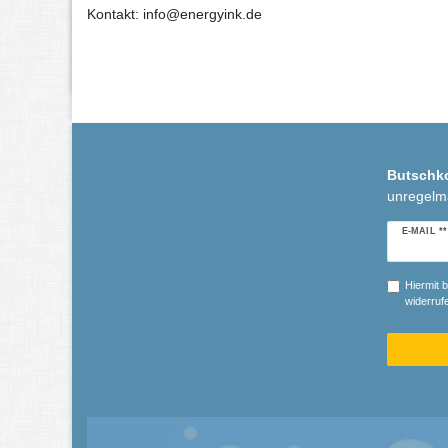
Kontakt: info@energyink.de
Butschk
unregelm
Newslette
E-MAIL **
Honig
Hiermit b
widerrufe