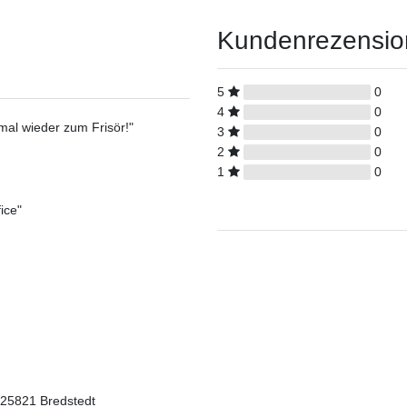
Kundenrezensi
5
0
4
0
al wieder zum Frisör!"
3
0
2
0
1
0
ice"
 25821 Bredstedt