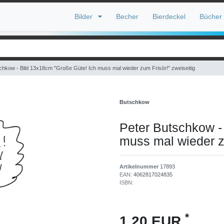
Bilder
Becher
Bierdeckel
Bücher
chkow - Bild 13x18cm "Große Güte! Ich muss mal wieder zum Frisör!" zweiseitig
Butschkow
Peter Butschkow -
muss mal wieder zu
Artikelnummer
17893
EAN:
4062817024835
ISBN:
*
1,20 EUR