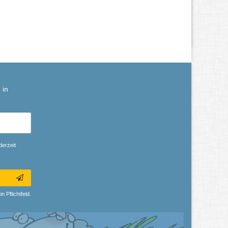
 in
derzeit
n Pflichtfeld.