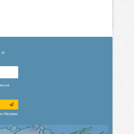
 in
derzeit
n Pflichtfeld.