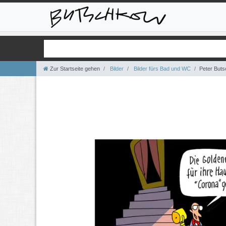
Zur Startseite gehen
Bilder
Bilder fürs Bad und WC
Peter Buts