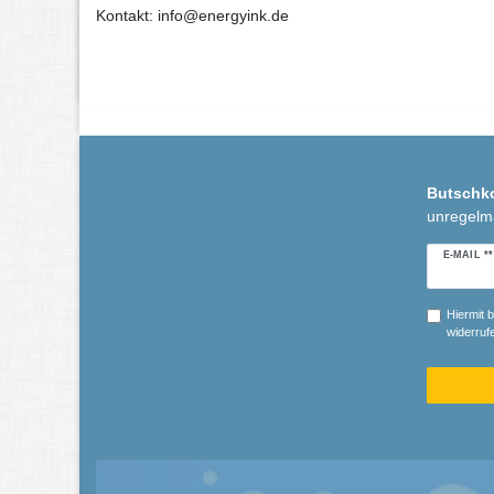
Kontakt: info@energyink.de
Butschk
unregelm
Newslette
E-MAIL **
Honig
Hiermit b
widerrufe