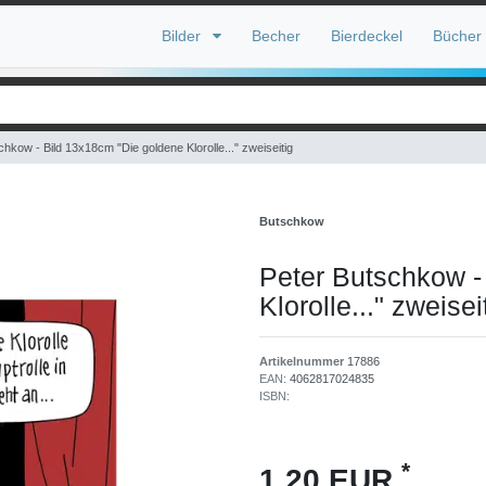
Bilder
Becher
Bierdeckel
Bücher
chkow - Bild 13x18cm "Die goldene Klorolle..." zweiseitig
Butschkow
Peter Butschkow -
Klorolle..." zweisei
Artikelnummer
17886
EAN:
4062817024835
ISBN:
*
1,20 EUR