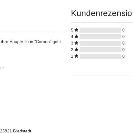
Kundenrezensi
5
0
4
0
 ihre Hauptrolle in "Corona" geht
3
0
2
0
1
0
!!"
 25821 Bredstedt