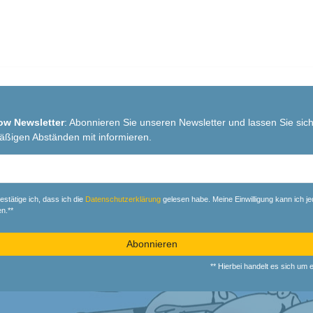
ow Newsletter
: Abonnieren Sie unseren Newsletter und lassen Sie sich
äßigen Abständen mit informieren.
r
estätige ich, dass ich die
Daten­schutz­erklärung
gelesen habe. Meine Einwilligung kann ich je
n.**
Abonnieren
** Hierbei handelt es sich um ei