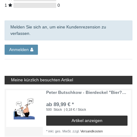
1
0
Melden Sie sich an, um eine Kundenrezension zu
verfassen.
Anmelden
Meine kürzlich besuchten Artikel
Peter Butschkow - Bierdeckel "Bier? - Gerne!!" - 93 x 93 x 1,5 mm quadratisch mit abgerundeten Ecken, 4/4-farbig beidseitig bedruckt (Rückseite Ihr Motiv / Ihre Werbung)
ab 89,99 € *
500
Stück
| 0,18 € / Stück
Artikel anzeigen
*
inkl. ges. MwSt.
zzgl.
Versandkosten