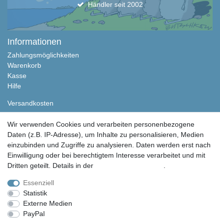
Händler seit 2002
Informationen
Zahlungsmöglichkeiten
Warenkorb
Kasse
Hilfe
Versandkosten
Rechtliches
Wir verwenden Cookies und verarbeiten personenbezogene
Datenschutzerklärung
Daten (z.B. IP-Adresse), um Inhalte zu personalisieren, Medien
Impressum
einzubinden und Zugriffe zu analysieren. Daten werden erst nach
Kontakt
Einwilligung oder bei berechtigtem Interesse verarbeitet und mit
AGB
Dritten geteilt. Details in der
Daten­schutz­erklärung
.
Widerrufsrecht
Essenziell
Vertrag widerrufen
Statistik
Öffnungszeiten Ladenlokal
Externe Medien
PayPal
Montag - Freitag, 00:00 - 24:00