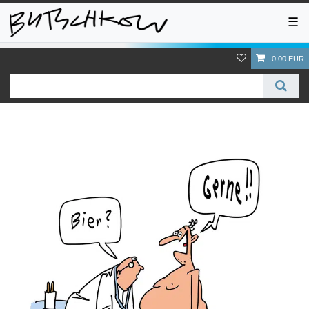
☰
0,00 EUR