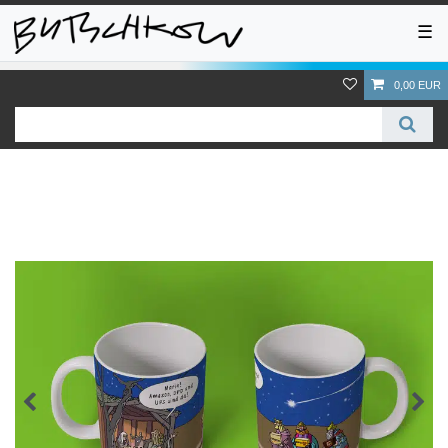
☰
0,00 EUR