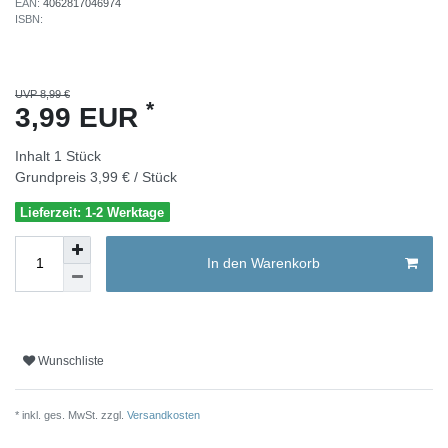
EAN:
4062817046974
ISBN:
UVP 8,99 €
*
3,99 EUR
Inhalt
1
Stück
Grundpreis
3,99 € / Stück
Lieferzeit: 1-2 Werktage
In den Warenkorb
Wunschliste
* inkl. ges. MwSt. zzgl.
Versandkosten