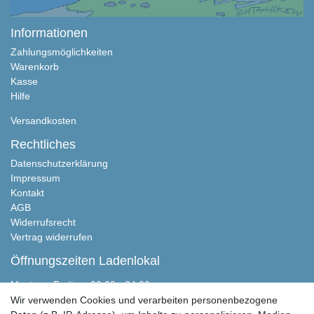
Informationen
Zahlungsmöglichkeiten
Warenkorb
Kasse
Hilfe
Versandkosten
Rechtliches
Datenschutzerklärung
Impressum
Kontakt
AGB
Widerrufsrecht
Vertrag widerrufen
Öffnungszeiten Ladenlokal
Montag - Freitag, 00:00 - 24:00
Samstag nach Absprache
Wir verwenden Cookies und verarbeiten personenbezogene
Sonntag geschlossen