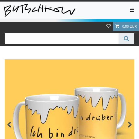
☰
0,00 EUR