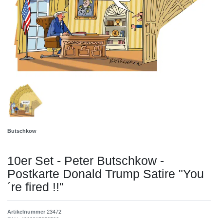
Butschkow
10er Set - Peter Butschkow -
Postkarte Donald Trump Satire "You
´re fired !!"
Artikelnummer
23472