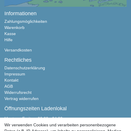
Informationen
Zahlungsmöglichkeiten
Warenkorb
Kasse
Hilfe
Versandkosten
Rechtliches
Datenschutzerklärung
Impressum
Kontakt
AGB
Widerrufsrecht
Vertrag widerrufen
Öffnungszeiten Ladenlokal
Montag - Freitag, 00:00 - 24:00
Samstag nach Absprache
Wir verwenden Cookies und verarbeiten personenbezogene
Sonntag geschlossen