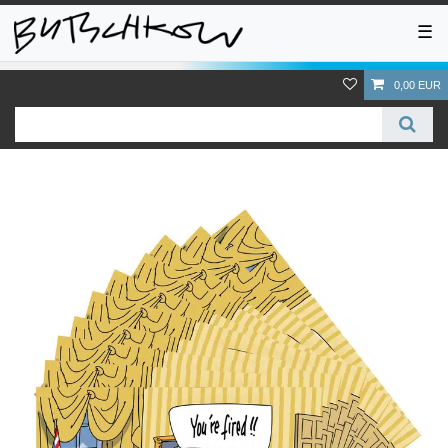
☰
0,00 EUR